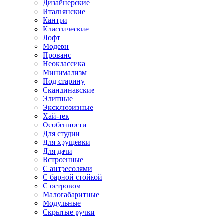
Дизайнерские
Итальянские
Кантри
Классические
Лофт
Модерн
Прованс
Неоклассика
Минимализм
Под старину
Скандинавские
Элитные
Эксклюзивные
Хай-тек
Особенности
Для студии
Для хрущевки
Для дачи
Встроенные
С антресолями
С барной стойкой
С островом
Малогабаритные
Модульные
Скрытые ручки