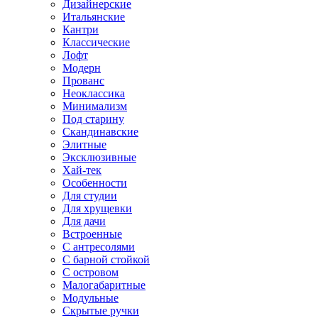
Дизайнерские
Итальянские
Кантри
Классические
Лофт
Модерн
Прованс
Неоклассика
Минимализм
Под старину
Скандинавские
Элитные
Эксклюзивные
Хай-тек
Особенности
Для студии
Для хрущевки
Для дачи
Встроенные
С антресолями
С барной стойкой
С островом
Малогабаритные
Модульные
Скрытые ручки