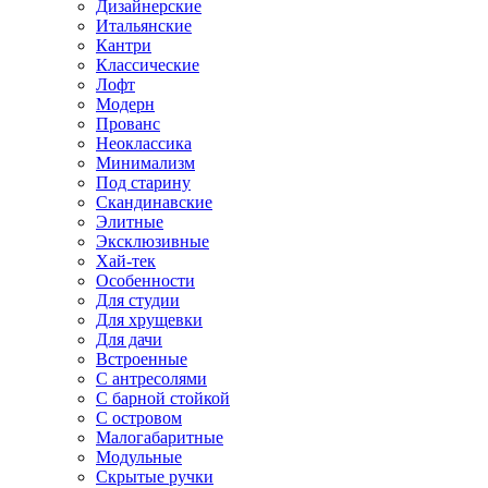
Дизайнерские
Итальянские
Кантри
Классические
Лофт
Модерн
Прованс
Неоклассика
Минимализм
Под старину
Скандинавские
Элитные
Эксклюзивные
Хай-тек
Особенности
Для студии
Для хрущевки
Для дачи
Встроенные
С антресолями
С барной стойкой
С островом
Малогабаритные
Модульные
Скрытые ручки