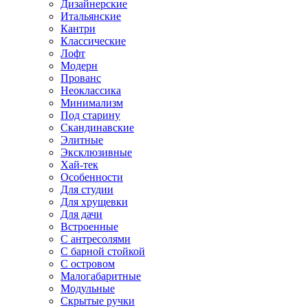
Дизайнерские
Итальянские
Кантри
Классические
Лофт
Модерн
Прованс
Неоклассика
Минимализм
Под старину
Скандинавские
Элитные
Эксклюзивные
Хай-тек
Особенности
Для студии
Для хрущевки
Для дачи
Встроенные
С антресолями
С барной стойкой
С островом
Малогабаритные
Модульные
Скрытые ручки