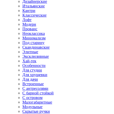
Дизайнерские
Итальянские
Кантри
Классические
Лофт
Модерн
Прованс
Неоклассика
Минимализм
Под старину
Скандинавские
Элитные
Эксклюзивные
Хай-тек
Особенности
Для студии
Для хрущевки
Для дачи
Встроенные
С антресолями
С барной стойкой
С островом
Малогабаритные
Модульные
Скрытые ручки