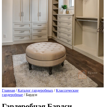
Главная
/
Каталог гардеробных
/
Классические
гардеробные
/ Бардси
Гардеробная Бардси