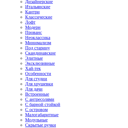
Дизайнерские
Итальянские
Кантри
Классические
Лофт
Модерн
Прованс
Неоклассика
Минимализм
Под старину
Скандинавские
Элитные
Эксклюзивные
Хай-тек
Особенности
Для студии
Для хрущевки
Для дачи
Встроенные
С антресолями
С барной стойкой
С островом
Малогабаритные
Модульные
Скрытые ручки