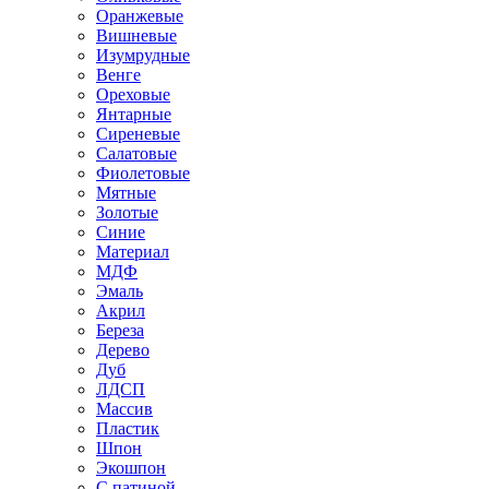
Оранжевые
Вишневые
Изумрудные
Венге
Ореховые
Янтарные
Сиреневые
Салатовые
Фиолетовые
Мятные
Золотые
Синие
Материал
МДФ
Эмаль
Акрил
Береза
Дерево
Дуб
ЛДСП
Массив
Пластик
Шпон
Экошпон
С патиной