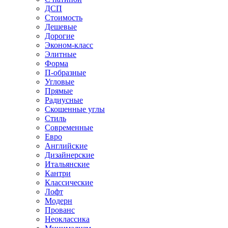
ДСП
Стоимость
Дешевые
Дорогие
Эконом-класс
Элитные
Форма
П-образные
Угловые
Прямые
Радиусные
Скошенные углы
Стиль
Современные
Евро
Английские
Дизайнерские
Итальянские
Кантри
Классические
Лофт
Модерн
Прованс
Неоклассика