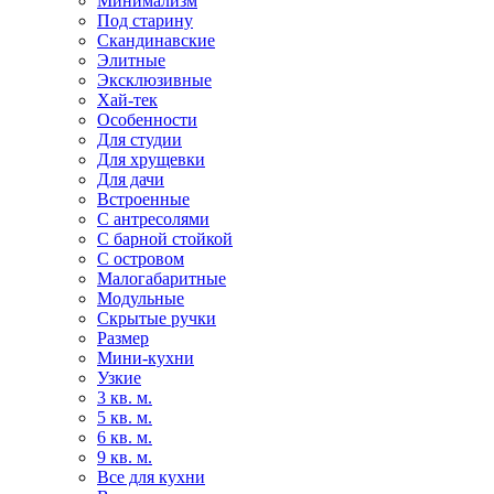
Минимализм
Под старину
Скандинавские
Элитные
Эксклюзивные
Хай-тек
Особенности
Для студии
Для хрущевки
Для дачи
Встроенные
С антресолями
С барной стойкой
С островом
Малогабаритные
Модульные
Скрытые ручки
Размер
Мини-кухни
Узкие
3 кв. м.
5 кв. м.
6 кв. м.
9 кв. м.
Все для кухни