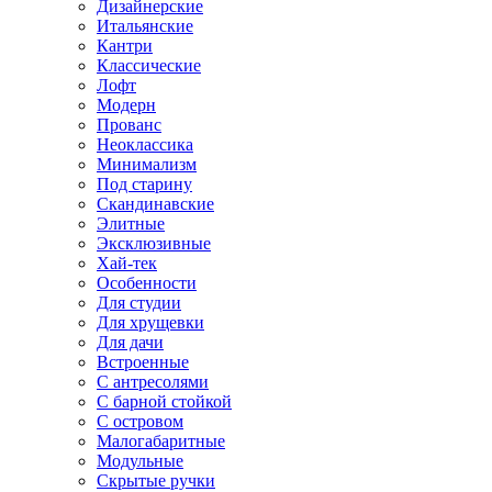
Дизайнерские
Итальянские
Кантри
Классические
Лофт
Модерн
Прованс
Неоклассика
Минимализм
Под старину
Скандинавские
Элитные
Эксклюзивные
Хай-тек
Особенности
Для студии
Для хрущевки
Для дачи
Встроенные
С антресолями
С барной стойкой
С островом
Малогабаритные
Модульные
Скрытые ручки