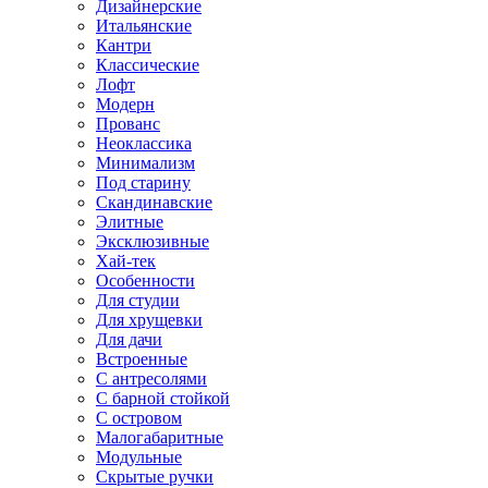
Дизайнерские
Итальянские
Кантри
Классические
Лофт
Модерн
Прованс
Неоклассика
Минимализм
Под старину
Скандинавские
Элитные
Эксклюзивные
Хай-тек
Особенности
Для студии
Для хрущевки
Для дачи
Встроенные
С антресолями
С барной стойкой
С островом
Малогабаритные
Модульные
Скрытые ручки