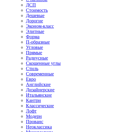
ДСП
Стоимость
Дешевые
Дорогие
Эконом-класс
Элитные
Форма
П-образные
Угловые
Прямые
Радиусные
Скошенные углы
Стиль
Современные
Евро
Английские
Дизайнерские
Итальянские
Кантри
Классические
Лофт
Модерн
Прованс
Неоклассика