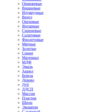
Оранжевые
Вишневые
Изумрудные
Венге
Ореховые
Янтарные
Сиреневые
Салатовые
Фиолетовые
Мятные
Золотые
Синие
Материал
МДФ
Эмаль
Акрил
Береза
Дерево
Дуб
ЛДСП
Массив
Пластик
Шпон
Экошпон
С патиной