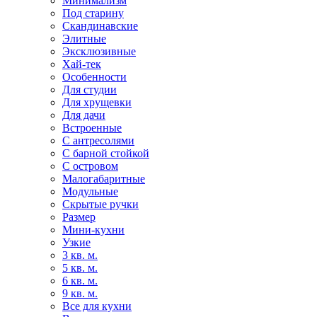
Минимализм
Под старину
Скандинавские
Элитные
Эксклюзивные
Хай-тек
Особенности
Для студии
Для хрущевки
Для дачи
Встроенные
С антресолями
С барной стойкой
С островом
Малогабаритные
Модульные
Скрытые ручки
Размер
Мини-кухни
Узкие
3 кв. м.
5 кв. м.
6 кв. м.
9 кв. м.
Все для кухни