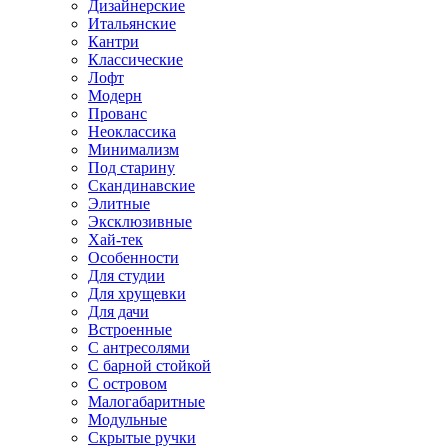
Дизайнерские
Итальянские
Кантри
Классические
Лофт
Модерн
Прованс
Неоклассика
Минимализм
Под старину
Скандинавские
Элитные
Эксклюзивные
Хай-тек
Особенности
Для студии
Для хрущевки
Для дачи
Встроенные
С антресолями
С барной стойкой
С островом
Малогабаритные
Модульные
Скрытые ручки