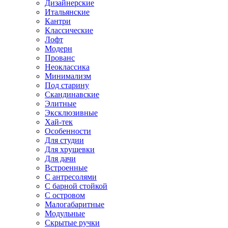
Дизайнерские
Итальянские
Кантри
Классические
Лофт
Модерн
Прованс
Неоклассика
Минимализм
Под старину
Скандинавские
Элитные
Эксклюзивные
Хай-тек
Особенности
Для студии
Для хрущевки
Для дачи
Встроенные
С антресолями
С барной стойкой
С островом
Малогабаритные
Модульные
Скрытые ручки