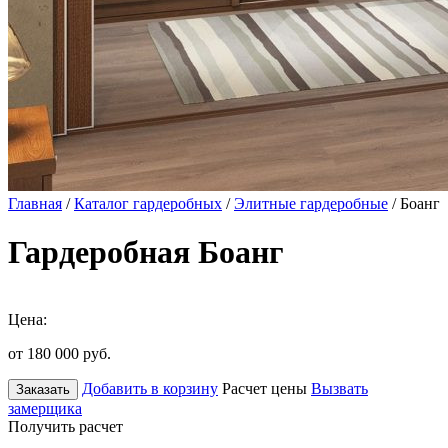
Главная
/
Каталог гардеробных
/
Элитные гардеробные
/ Боанг
Гардеробная Боанг
Цена:
от 180 000
руб.
Добавить в корзину
Расчет цены
Вызвать
Заказать
замерщика
Получить расчет