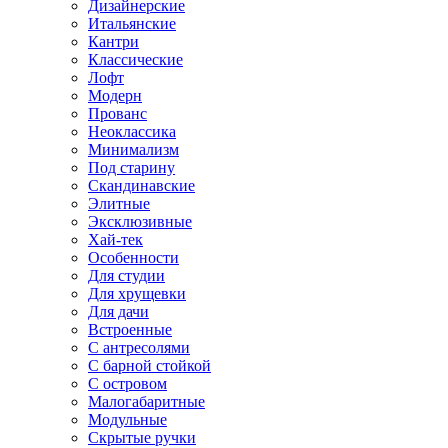
Дизайнерские
Итальянские
Кантри
Классические
Лофт
Модерн
Прованс
Неоклассика
Минимализм
Под старину
Скандинавские
Элитные
Эксклюзивные
Хай-тек
Особенности
Для студии
Для хрущевки
Для дачи
Встроенные
С антресолями
С барной стойкой
С островом
Малогабаритные
Модульные
Скрытые ручки