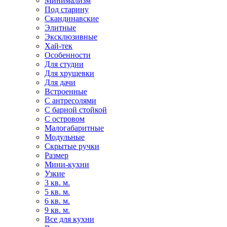
Минимализм
Под старину
Скандинавские
Элитные
Эксклюзивные
Хай-тек
Особенности
Для студии
Для хрущевки
Для дачи
Встроенные
С антресолями
С барной стойкой
С островом
Малогабаритные
Модульные
Скрытые ручки
Размер
Мини-кухни
Узкие
3 кв. м.
5 кв. м.
6 кв. м.
9 кв. м.
Все для кухни