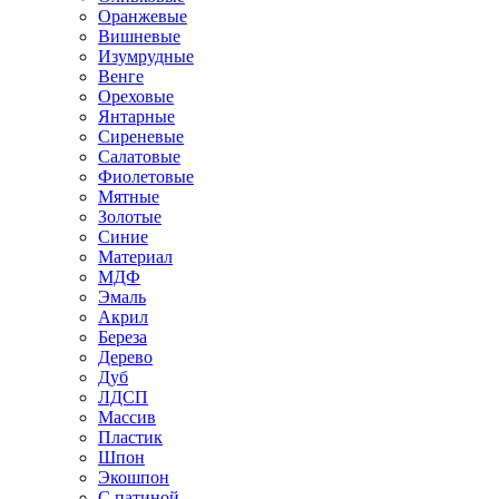
Оранжевые
Вишневые
Изумрудные
Венге
Ореховые
Янтарные
Сиреневые
Салатовые
Фиолетовые
Мятные
Золотые
Синие
Материал
МДФ
Эмаль
Акрил
Береза
Дерево
Дуб
ЛДСП
Массив
Пластик
Шпон
Экошпон
С патиной