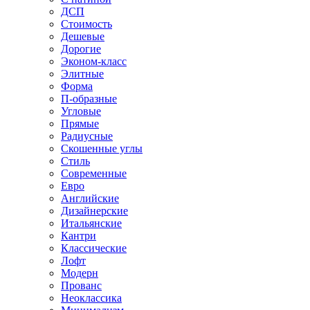
ДСП
Стоимость
Дешевые
Дорогие
Эконом-класс
Элитные
Форма
П-образные
Угловые
Прямые
Радиусные
Скошенные углы
Стиль
Современные
Евро
Английские
Дизайнерские
Итальянские
Кантри
Классические
Лофт
Модерн
Прованс
Неоклассика