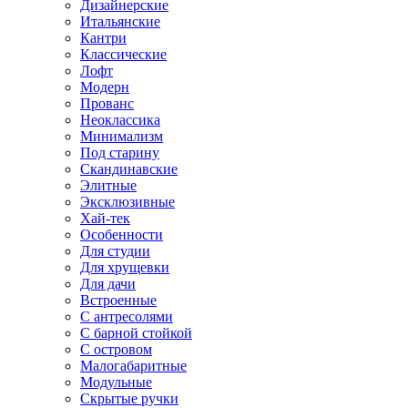
Дизайнерские
Итальянские
Кантри
Классические
Лофт
Модерн
Прованс
Неоклассика
Минимализм
Под старину
Скандинавские
Элитные
Эксклюзивные
Хай-тек
Особенности
Для студии
Для хрущевки
Для дачи
Встроенные
С антресолями
С барной стойкой
С островом
Малогабаритные
Модульные
Скрытые ручки