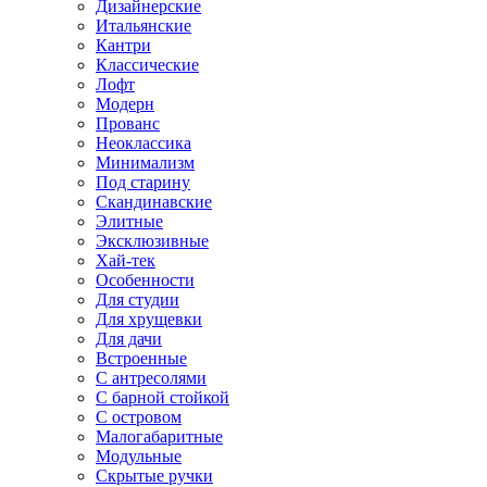
Дизайнерские
Итальянские
Кантри
Классические
Лофт
Модерн
Прованс
Неоклассика
Минимализм
Под старину
Скандинавские
Элитные
Эксклюзивные
Хай-тек
Особенности
Для студии
Для хрущевки
Для дачи
Встроенные
С антресолями
С барной стойкой
С островом
Малогабаритные
Модульные
Скрытые ручки