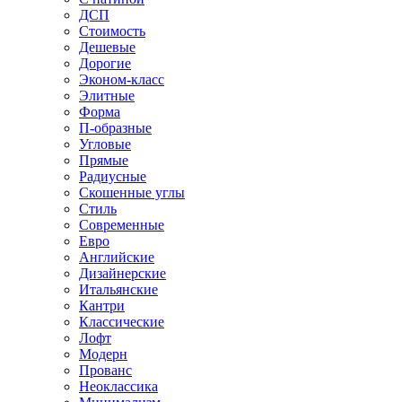
ДСП
Стоимость
Дешевые
Дорогие
Эконом-класс
Элитные
Форма
П-образные
Угловые
Прямые
Радиусные
Скошенные углы
Стиль
Современные
Евро
Английские
Дизайнерские
Итальянские
Кантри
Классические
Лофт
Модерн
Прованс
Неоклассика