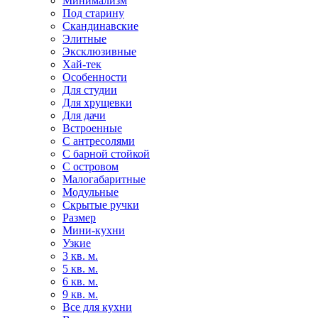
Минимализм
Под старину
Скандинавские
Элитные
Эксклюзивные
Хай-тек
Особенности
Для студии
Для хрущевки
Для дачи
Встроенные
С антресолями
С барной стойкой
С островом
Малогабаритные
Модульные
Скрытые ручки
Размер
Мини-кухни
Узкие
3 кв. м.
5 кв. м.
6 кв. м.
9 кв. м.
Все для кухни