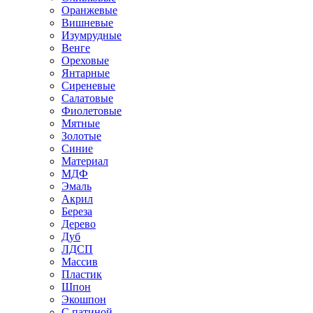
Оранжевые
Вишневые
Изумрудные
Венге
Ореховые
Янтарные
Сиреневые
Салатовые
Фиолетовые
Мятные
Золотые
Синие
Материал
МДФ
Эмаль
Акрил
Береза
Дерево
Дуб
ЛДСП
Массив
Пластик
Шпон
Экошпон
С патиной