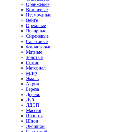
Оранжевые
Вишневые
Изумрудные
Венге
Ореховые
Янтарные
Сиреневые
Салатовые
Фиолетовые
Мятные
Золотые
Синие
Материал
МДФ
Эмаль
Акрил
Береза
Дерево
Дуб
ЛДСП
Массив
Пластик
Шпон
Экошпон
С патиной