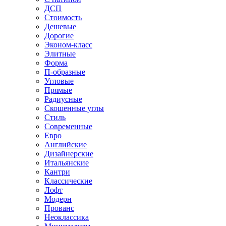
ДСП
Стоимость
Дешевые
Дорогие
Эконом-класс
Элитные
Форма
П-образные
Угловые
Прямые
Радиусные
Скошенные углы
Стиль
Современные
Евро
Английские
Дизайнерские
Итальянские
Кантри
Классические
Лофт
Модерн
Прованс
Неоклассика