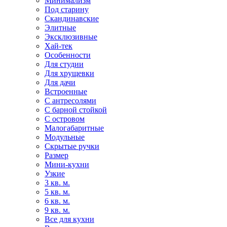
Минимализм
Под старину
Скандинавские
Элитные
Эксклюзивные
Хай-тек
Особенности
Для студии
Для хрущевки
Для дачи
Встроенные
С антресолями
С барной стойкой
С островом
Малогабаритные
Модульные
Скрытые ручки
Размер
Мини-кухни
Узкие
3 кв. м.
5 кв. м.
6 кв. м.
9 кв. м.
Все для кухни