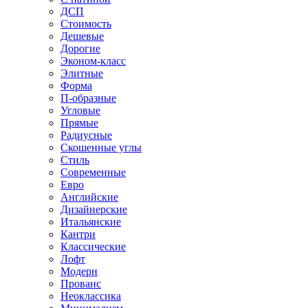
ДСП
Стоимость
Дешевые
Дорогие
Эконом-класс
Элитные
Форма
П-образные
Угловые
Прямые
Радиусные
Скошенные углы
Стиль
Современные
Евро
Английские
Дизайнерские
Итальянские
Кантри
Классические
Лофт
Модерн
Прованс
Неоклассика