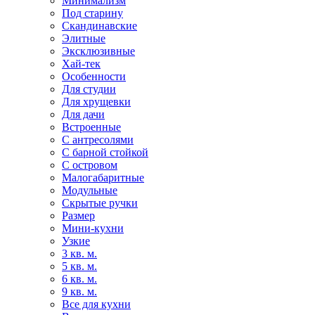
Минимализм
Под старину
Скандинавские
Элитные
Эксклюзивные
Хай-тек
Особенности
Для студии
Для хрущевки
Для дачи
Встроенные
С антресолями
С барной стойкой
С островом
Малогабаритные
Модульные
Скрытые ручки
Размер
Мини-кухни
Узкие
3 кв. м.
5 кв. м.
6 кв. м.
9 кв. м.
Все для кухни