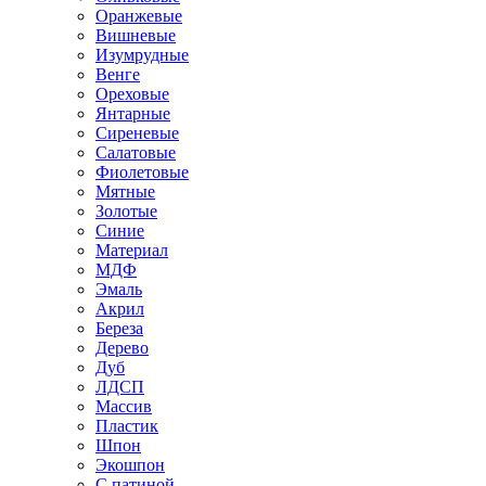
Оранжевые
Вишневые
Изумрудные
Венге
Ореховые
Янтарные
Сиреневые
Салатовые
Фиолетовые
Мятные
Золотые
Синие
Материал
МДФ
Эмаль
Акрил
Береза
Дерево
Дуб
ЛДСП
Массив
Пластик
Шпон
Экошпон
С патиной