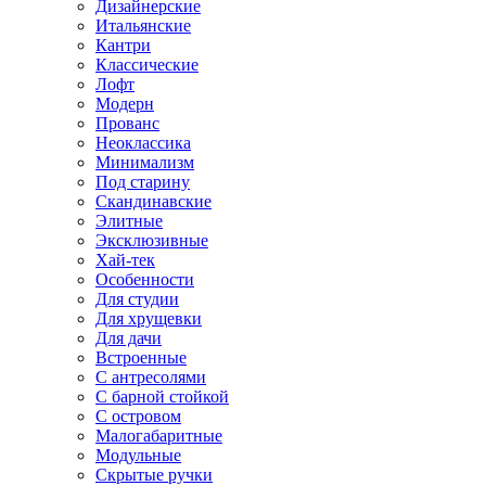
Дизайнерские
Итальянские
Кантри
Классические
Лофт
Модерн
Прованс
Неоклассика
Минимализм
Под старину
Скандинавские
Элитные
Эксклюзивные
Хай-тек
Особенности
Для студии
Для хрущевки
Для дачи
Встроенные
С антресолями
С барной стойкой
С островом
Малогабаритные
Модульные
Скрытые ручки