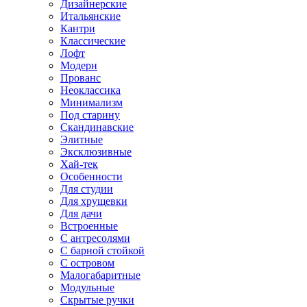
Дизайнерские
Итальянские
Кантри
Классические
Лофт
Модерн
Прованс
Неоклассика
Минимализм
Под старину
Скандинавские
Элитные
Эксклюзивные
Хай-тек
Особенности
Для студии
Для хрущевки
Для дачи
Встроенные
С антресолями
С барной стойкой
С островом
Малогабаритные
Модульные
Скрытые ручки