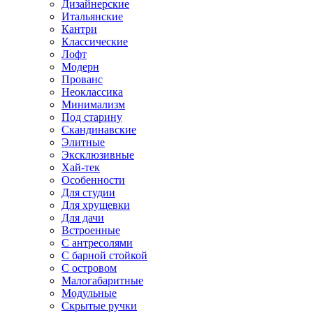
Дизайнерские
Итальянские
Кантри
Классические
Лофт
Модерн
Прованс
Неоклассика
Минимализм
Под старину
Скандинавские
Элитные
Эксклюзивные
Хай-тек
Особенности
Для студии
Для хрущевки
Для дачи
Встроенные
С антресолями
С барной стойкой
С островом
Малогабаритные
Модульные
Скрытые ручки