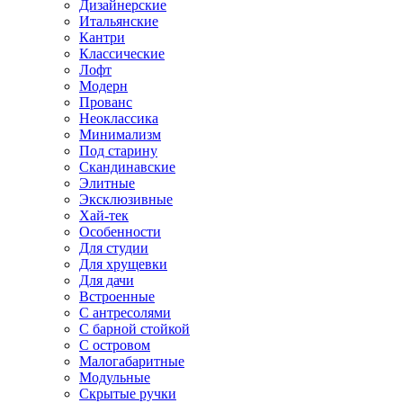
Дизайнерские
Итальянские
Кантри
Классические
Лофт
Модерн
Прованс
Неоклассика
Минимализм
Под старину
Скандинавские
Элитные
Эксклюзивные
Хай-тек
Особенности
Для студии
Для хрущевки
Для дачи
Встроенные
С антресолями
С барной стойкой
С островом
Малогабаритные
Модульные
Скрытые ручки