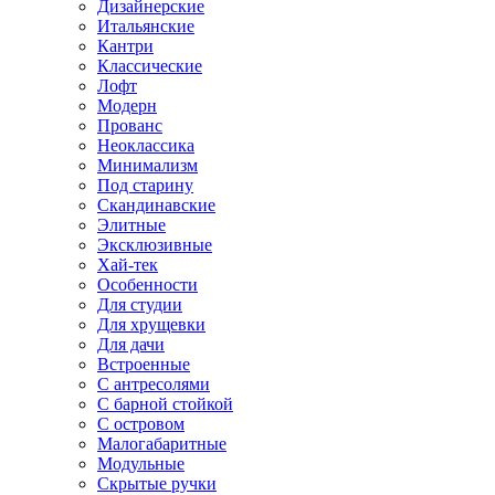
Дизайнерские
Итальянские
Кантри
Классические
Лофт
Модерн
Прованс
Неоклассика
Минимализм
Под старину
Скандинавские
Элитные
Эксклюзивные
Хай-тек
Особенности
Для студии
Для хрущевки
Для дачи
Встроенные
С антресолями
С барной стойкой
С островом
Малогабаритные
Модульные
Скрытые ручки