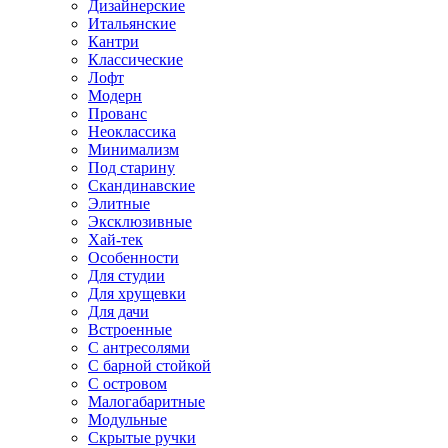
Дизайнерские
Итальянские
Кантри
Классические
Лофт
Модерн
Прованс
Неоклассика
Минимализм
Под старину
Скандинавские
Элитные
Эксклюзивные
Хай-тек
Особенности
Для студии
Для хрущевки
Для дачи
Встроенные
С антресолями
С барной стойкой
С островом
Малогабаритные
Модульные
Скрытые ручки