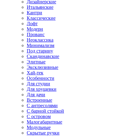
Дизайнерские
Итальянские
Кантри
Классические
Лофт
Модерн
Прованс
Неоклассика
Минимализм
Под старину
Скандинавские
Элитные
Эксклюзивные
Хай-тек
Особенности
Для студии
Для хрущевки
Для дачи
Встроенные
С антресолями
С барной стойкой
С островом
Малогабаритные
Модульные
Скрытые ручки