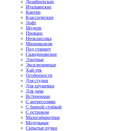
Дизайнерские
Итальянские
Кантри
Классические
Лофт
Модерн
Прованс
Неоклассика
Минимализм
Под старину
Скандинавские
Элитные
Эксклюзивные
Хай-тек
Особенности
Для студии
Для хрущевки
Для дачи
Встроенные
С антресолями
С барной стойкой
С островом
Малогабаритные
Модульные
Скрытые ручки