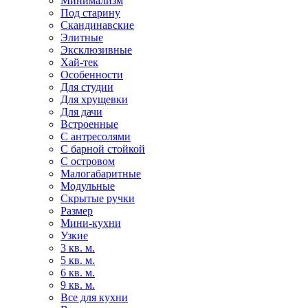
Минимализм
Под старину
Скандинавские
Элитные
Эксклюзивные
Хай-тек
Особенности
Для студии
Для хрущевки
Для дачи
Встроенные
С антресолями
С барной стойкой
С островом
Малогабаритные
Модульные
Скрытые ручки
Размер
Мини-кухни
Узкие
3 кв. м.
5 кв. м.
6 кв. м.
9 кв. м.
Все для кухни