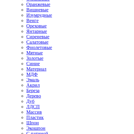
Оранжевые
Вишневые
Изумрудные
Венге
Ореховые
Янтарные
Сиреневые
Салатовые
Фиолетовые
Мятные
Золотые
Синие
Материал
МДФ
Эмаль
Акрил
Береза
Дерево
Дуб
ЛДСП
Массив
Пластик
Шпон
Экошпон
С патиной