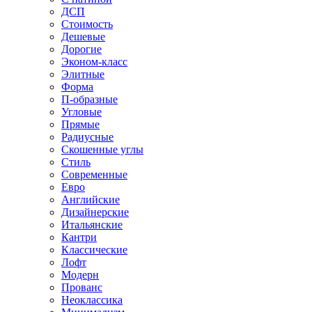
ДСП
Стоимость
Дешевые
Дорогие
Эконом-класс
Элитные
Форма
П-образные
Угловые
Прямые
Радиусные
Скошенные углы
Стиль
Современные
Евро
Английские
Дизайнерские
Итальянские
Кантри
Классические
Лофт
Модерн
Прованс
Неоклассика