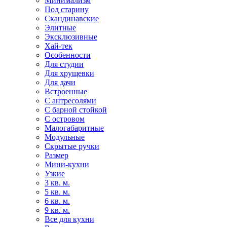
Минимализм
Под старину
Скандинавские
Элитные
Эксклюзивные
Хай-тек
Особенности
Для студии
Для хрущевки
Для дачи
Встроенные
С антресолями
С барной стойкой
С островом
Малогабаритные
Модульные
Скрытые ручки
Размер
Мини-кухни
Узкие
3 кв. м.
5 кв. м.
6 кв. м.
9 кв. м.
Все для кухни