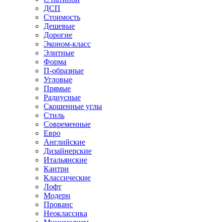
ДСП
Стоимость
Дешевые
Дорогие
Эконом-класс
Элитные
Форма
П-образные
Угловые
Прямые
Радиусные
Скошенные углы
Стиль
Современные
Евро
Английские
Дизайнерские
Итальянские
Кантри
Классические
Лофт
Модерн
Прованс
Неоклассика