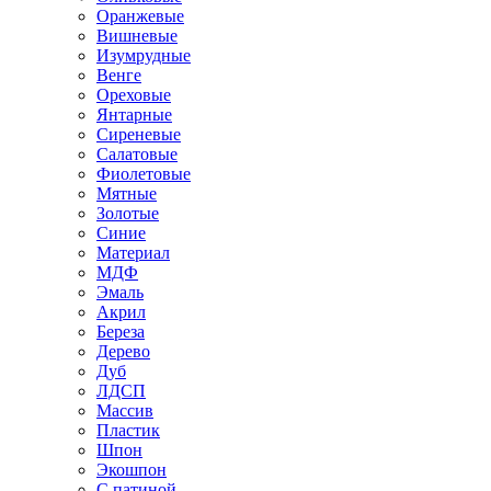
Оранжевые
Вишневые
Изумрудные
Венге
Ореховые
Янтарные
Сиреневые
Салатовые
Фиолетовые
Мятные
Золотые
Синие
Материал
МДФ
Эмаль
Акрил
Береза
Дерево
Дуб
ЛДСП
Массив
Пластик
Шпон
Экошпон
С патиной