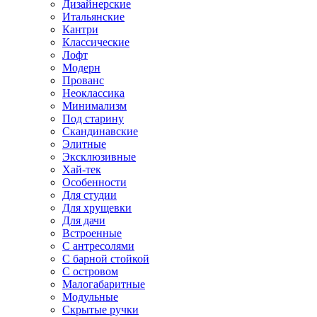
Дизайнерские
Итальянские
Кантри
Классические
Лофт
Модерн
Прованс
Неоклассика
Минимализм
Под старину
Скандинавские
Элитные
Эксклюзивные
Хай-тек
Особенности
Для студии
Для хрущевки
Для дачи
Встроенные
С антресолями
С барной стойкой
С островом
Малогабаритные
Модульные
Скрытые ручки