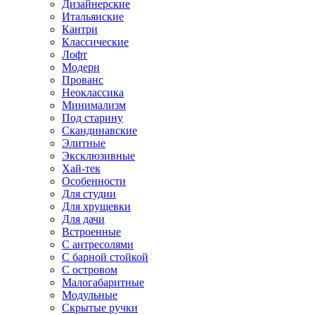
Дизайнерские
Итальянские
Кантри
Классические
Лофт
Модерн
Прованс
Неоклассика
Минимализм
Под старину
Скандинавские
Элитные
Эксклюзивные
Хай-тек
Особенности
Для студии
Для хрущевки
Для дачи
Встроенные
С антресолями
С барной стойкой
С островом
Малогабаритные
Модульные
Скрытые ручки