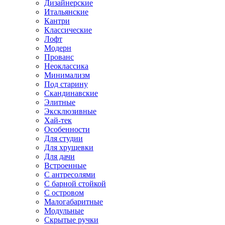
Дизайнерские
Итальянские
Кантри
Классические
Лофт
Модерн
Прованс
Неоклассика
Минимализм
Под старину
Скандинавские
Элитные
Эксклюзивные
Хай-тек
Особенности
Для студии
Для хрущевки
Для дачи
Встроенные
С антресолями
С барной стойкой
С островом
Малогабаритные
Модульные
Скрытые ручки