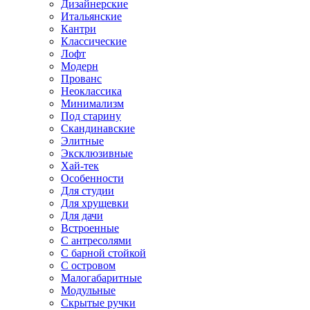
Дизайнерские
Итальянские
Кантри
Классические
Лофт
Модерн
Прованс
Неоклассика
Минимализм
Под старину
Скандинавские
Элитные
Эксклюзивные
Хай-тек
Особенности
Для студии
Для хрущевки
Для дачи
Встроенные
С антресолями
С барной стойкой
С островом
Малогабаритные
Модульные
Скрытые ручки