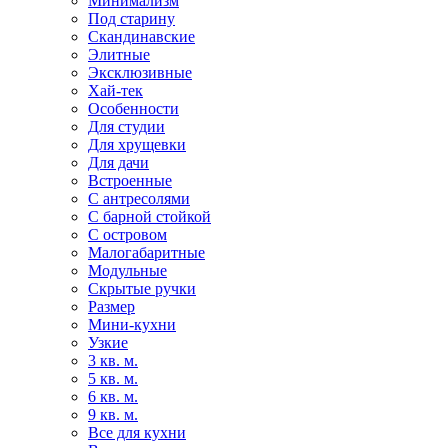
Минимализм
Под старину
Скандинавские
Элитные
Эксклюзивные
Хай-тек
Особенности
Для студии
Для хрущевки
Для дачи
Встроенные
С антресолями
С барной стойкой
С островом
Малогабаритные
Модульные
Скрытые ручки
Размер
Мини-кухни
Узкие
3 кв. м.
5 кв. м.
6 кв. м.
9 кв. м.
Все для кухни