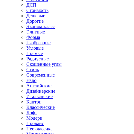
ДСП
Стоимость
Дешевые
Дорогие
Эконом-класс
Элитные
Форма
П-образные
Угловые
Прямые
Радиусные
Скошенные углы
Стиль
Современные
Евро
Английские
Дизайнерские
Итальянские
Кантри
Классические
Лофт
Модерн
Прованс
Неоклассика