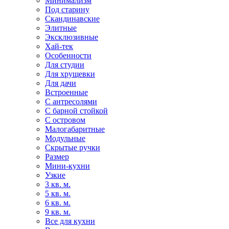
Минимализм
Под старину
Скандинавские
Элитные
Эксклюзивные
Хай-тек
Особенности
Для студии
Для хрущевки
Для дачи
Встроенные
С антресолями
С барной стойкой
С островом
Малогабаритные
Модульные
Скрытые ручки
Размер
Мини-кухни
Узкие
3 кв. м.
5 кв. м.
6 кв. м.
9 кв. м.
Все для кухни