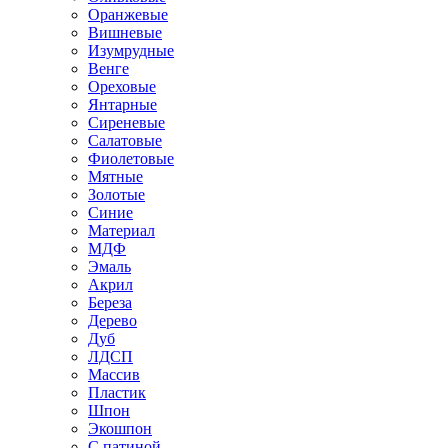
Оранжевые
Вишневые
Изумрудные
Венге
Ореховые
Янтарные
Сиреневые
Салатовые
Фиолетовые
Мятные
Золотые
Синие
Материал
МДФ
Эмаль
Акрил
Береза
Дерево
Дуб
ЛДСП
Массив
Пластик
Шпон
Экошпон
С патиной