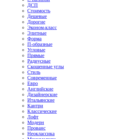
ДСП
Стоимость
Дешевые
Дорогие
Эконом-класс
Элитные
Форма
П-образные
Угловые
Прямые
Радиусные
Скошенные углы
Стиль
Современные
Евро
Английские
Дизайнерские
Итальянские
Кантри
Классические
Лофт
Модерн
Прованс
Неоклассика