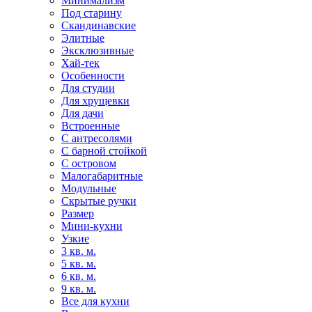
Минимализм
Под старину
Скандинавские
Элитные
Эксклюзивные
Хай-тек
Особенности
Для студии
Для хрущевки
Для дачи
Встроенные
С антресолями
С барной стойкой
С островом
Малогабаритные
Модульные
Скрытые ручки
Размер
Мини-кухни
Узкие
3 кв. м.
5 кв. м.
6 кв. м.
9 кв. м.
Все для кухни