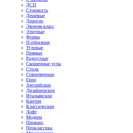
ДСП
Стоимость
Дешевые
Дорогие
Эконом-класс
Элитные
Форма
П-образные
Угловые
Прямые
Радиусные
Скошенные углы
Стиль
Современные
Евро
Английские
Дизайнерские
Итальянские
Кантри
Классические
Лофт
Модерн
Прованс
Неоклассика