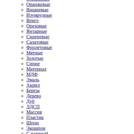
Оранжевые
Вишневые
Изумрудные
Венге
Ореховые
Янтарные
Сиреневые
Салатовые
Фиолетовые
Мятные
Золотые
Синие
Материал
МДФ
Эмаль
Акрил
Береза
Дерево
Дуб
ЛДСП
Массив
Пластик
Шпон
Экошпон
С патиной