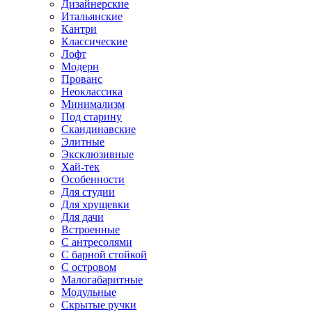
Дизайнерские
Итальянские
Кантри
Классические
Лофт
Модерн
Прованс
Неоклассика
Минимализм
Под старину
Скандинавские
Элитные
Эксклюзивные
Хай-тек
Особенности
Для студии
Для хрущевки
Для дачи
Встроенные
С антресолями
С барной стойкой
С островом
Малогабаритные
Модульные
Скрытые ручки