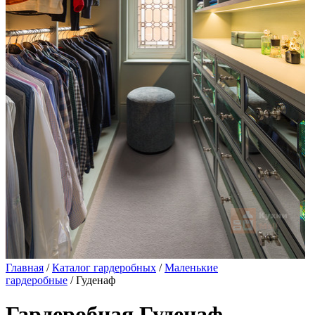
Главная
/
Каталог гардеробных
/
Маленькие
гардеробные
/ Гуденаф
Гардеробная Гуденаф