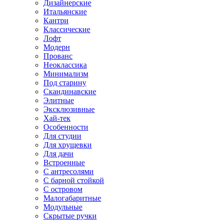
Дизайнерские
Итальянские
Кантри
Классические
Лофт
Модерн
Прованс
Неоклассика
Минимализм
Под старину
Скандинавские
Элитные
Эксклюзивные
Хай-тек
Особенности
Для студии
Для хрущевки
Для дачи
Встроенные
С антресолями
С барной стойкой
С островом
Малогабаритные
Модульные
Скрытые ручки