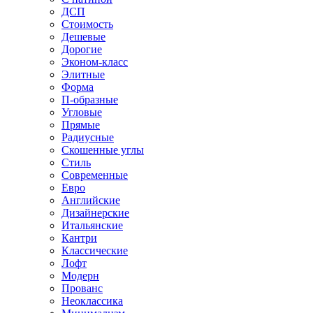
ДСП
Стоимость
Дешевые
Дорогие
Эконом-класс
Элитные
Форма
П-образные
Угловые
Прямые
Радиусные
Скошенные углы
Стиль
Современные
Евро
Английские
Дизайнерские
Итальянские
Кантри
Классические
Лофт
Модерн
Прованс
Неоклассика