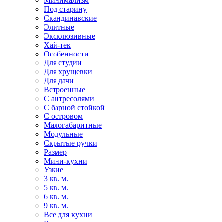
Минимализм
Под старину
Скандинавские
Элитные
Эксклюзивные
Хай-тек
Особенности
Для студии
Для хрущевки
Для дачи
Встроенные
С антресолями
С барной стойкой
С островом
Малогабаритные
Модульные
Скрытые ручки
Размер
Мини-кухни
Узкие
3 кв. м.
5 кв. м.
6 кв. м.
9 кв. м.
Все для кухни