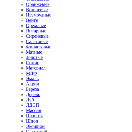
Оранжевые
Вишневые
Изумрудные
Венге
Ореховые
Янтарные
Сиреневые
Салатовые
Фиолетовые
Мятные
Золотые
Синие
Материал
МДФ
Эмаль
Акрил
Береза
Дерево
Дуб
ЛДСП
Массив
Пластик
Шпон
Экошпон
С патиной