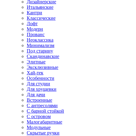
Дизайнерские
Итальянские
Кантри
Классические
Лофт
Модерн
Прованс
Неоклассика
Минимализм
Под старину
Скандинавские
Элитные
Эксклюзивные
Хай-тек
Особенности
Для студии
Для хрущевки
Для дачи
Встроенные
С антресолями
С барной стойкой
С островом
Малогабаритные
Модульные
Скрытые ручки