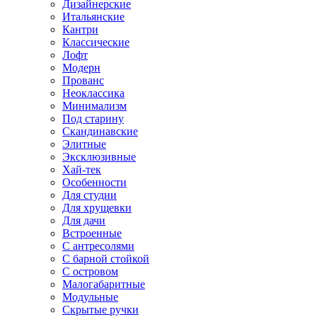
Дизайнерские
Итальянские
Кантри
Классические
Лофт
Модерн
Прованс
Неоклассика
Минимализм
Под старину
Скандинавские
Элитные
Эксклюзивные
Хай-тек
Особенности
Для студии
Для хрущевки
Для дачи
Встроенные
С антресолями
С барной стойкой
С островом
Малогабаритные
Модульные
Скрытые ручки