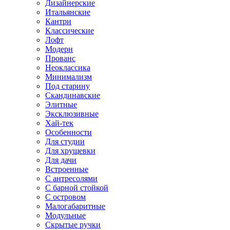
Дизайнерские
Итальянские
Кантри
Классические
Лофт
Модерн
Прованс
Неоклассика
Минимализм
Под старину
Скандинавские
Элитные
Эксклюзивные
Хай-тек
Особенности
Для студии
Для хрущевки
Для дачи
Встроенные
С антресолями
С барной стойкой
С островом
Малогабаритные
Модульные
Скрытые ручки