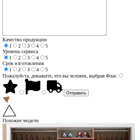
Качество продукции
1
2
3
4
5
Уровень сервиса
1
2
3
4
5
Срок изготовления
1
2
3
4
5
Пожалуйста, докажите, что вы человек, выбрав
Флаг
.
Похожие модели