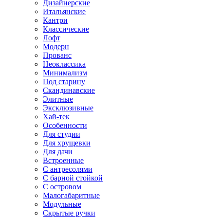
Дизайнерские
Итальянские
Кантри
Классические
Лофт
Модерн
Прованс
Неоклассика
Минимализм
Под старину
Скандинавские
Элитные
Эксклюзивные
Хай-тек
Особенности
Для студии
Для хрущевки
Для дачи
Встроенные
С антресолями
С барной стойкой
С островом
Малогабаритные
Модульные
Скрытые ручки