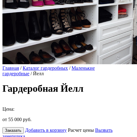
Главная
/
Каталог гардеробных
/
Маленькие
гардеробные
/ Йелл
Гардеробная Йелл
Цена:
от 55 000
руб.
Добавить в корзину
Расчет цены
Вызвать
Заказать
замерщика