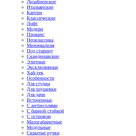
Дизайнерские
Итальянские
Кантри
Классические
Лофт
Модерн
Прованс
Неоклассика
Минимализм
Под старину
Скандинавские
Элитные
Эксклюзивные
Хай-тек
Особенности
Для студии
Для хрущевки
Для дачи
Встроенные
С антресолями
С барной стойкой
С островом
Малогабаритные
Модульные
Скрытые ручки