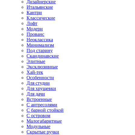
Дизайнерские
Итальянские
Кантри
Классические
Лофт
Модерн
Прованс
Неоклассика
Минимализм
Под старину
Скандинавские
Элитные
Эксклюзивные
Хай-тек
Особенности
Для студии
Для хрущевки
Для дачи
Встроенные
С антресолями
С барной стойкой
С островом
Малогабаритные
Модульные
Скрытые ручки