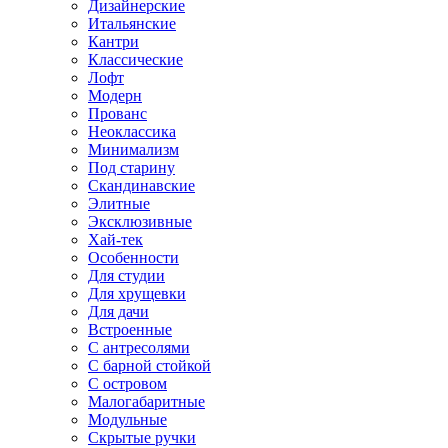
Дизайнерские
Итальянские
Кантри
Классические
Лофт
Модерн
Прованс
Неоклассика
Минимализм
Под старину
Скандинавские
Элитные
Эксклюзивные
Хай-тек
Особенности
Для студии
Для хрущевки
Для дачи
Встроенные
С антресолями
С барной стойкой
С островом
Малогабаритные
Модульные
Скрытые ручки