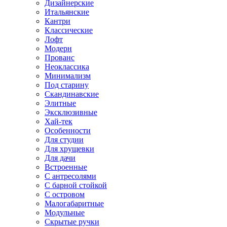
Дизайнерские
Итальянские
Кантри
Классические
Лофт
Модерн
Прованс
Неоклассика
Минимализм
Под старину
Скандинавские
Элитные
Эксклюзивные
Хай-тек
Особенности
Для студии
Для хрущевки
Для дачи
Встроенные
С антресолями
С барной стойкой
С островом
Малогабаритные
Модульные
Скрытые ручки