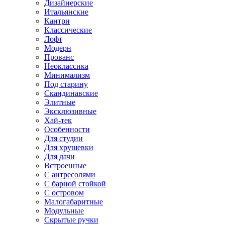
Дизайнерские
Итальянские
Кантри
Классические
Лофт
Модерн
Прованс
Неоклассика
Минимализм
Под старину
Скандинавские
Элитные
Эксклюзивные
Хай-тек
Особенности
Для студии
Для хрущевки
Для дачи
Встроенные
С антресолями
С барной стойкой
С островом
Малогабаритные
Модульные
Скрытые ручки