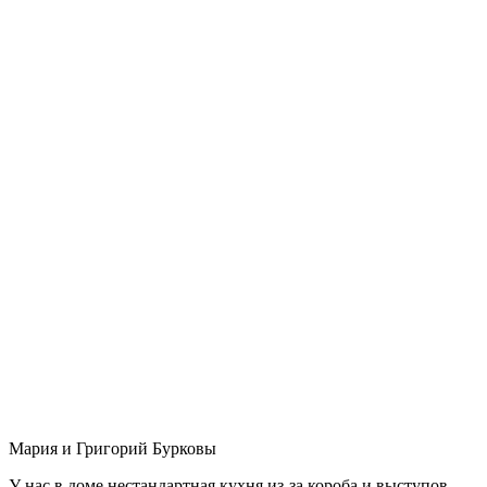
Мария и Григорий Бурковы
У нас в доме нестандартная кухня из-за короба и выступов,