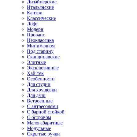
Дизайнерские
Итальянские
Кантри
Классические
Лофт
Модерн
Прованс
Неоклассика
Минимализм
Под старину
Скандинавские
Элитные
Эксклюзивные
Хай-тек
Особенности
Для студии
Для хрущевки
Для дачи
Встроенные
С антресолями
С барной стойкой
С островом
Малогабаритные
Модульные
Скрытые ручки