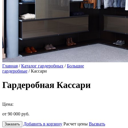
Главная
/
Каталог гардеробных
/
Большие
гардеробные
/ Кассари
Гардеробная Кассари
Цена:
от 90 000
руб.
Добавить в корзину
Расчет цены
Вызвать
Заказать