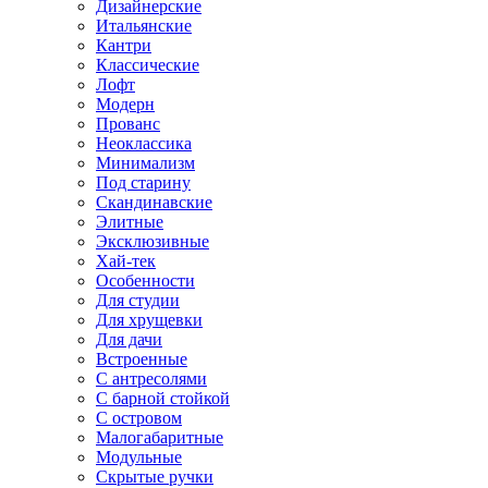
Дизайнерские
Итальянские
Кантри
Классические
Лофт
Модерн
Прованс
Неоклассика
Минимализм
Под старину
Скандинавские
Элитные
Эксклюзивные
Хай-тек
Особенности
Для студии
Для хрущевки
Для дачи
Встроенные
С антресолями
С барной стойкой
С островом
Малогабаритные
Модульные
Скрытые ручки